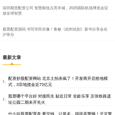
深圳期货配资公司 智慧枢纽点亮羊城，2025国际机场博览会绽
放全球智慧
股票配资源码 书写市民肖像！鲁敏《此时此刻》新书分享会在
沪举办
最新文章
配资炒股配资网站 北京土拍杀疯了！开发商开启抢地模
1、
式，3宗地揽金近73亿元
股票哪个平台好 对接民生 贴近日常 全龄乐享 京张铁路遗
1、
址公园二期未开先火
什么叫股票配置盘 要交钱、让签名，得提高警惕！北京警