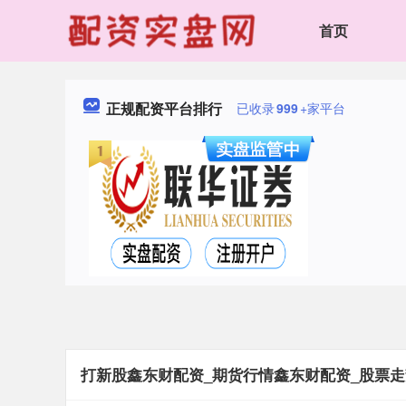
首页
正规配资平台排行
已收录
999
+家平台
打新股鑫东财配资_期货行情鑫东财配资_股票走