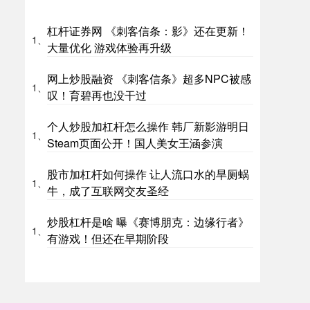
杠杆证券网 《刺客信条：影》还在更新！
1、
大量优化 游戏体验再升级
网上炒股融资 《刺客信条》超多NPC被感
1、
叹！育碧再也没干过
个人炒股加杠杆怎么操作 韩厂新影游明日
1、
Steam页面公开！国人美女王涵参演
股市加杠杆如何操作 让人流口水的旱厕蜗
1、
牛，成了互联网交友圣经
炒股杠杆是啥 曝《赛博朋克：边缘行者》
1、
有游戏！但还在早期阶段