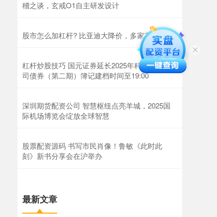
稽之谈，玄戒O1自主研发设计
股市怎么加杠杆? 比亚迪大降价，多家车企跟进
杠杆炒股技巧 国元证券延长2025年科技创新公
司债券（第二期）簿记建档时间至19:00
深圳期货配资公司 智慧枢纽点亮羊城，2025国
际机场博览会绽放全球智慧
股票配资源码 书写市民肖像！鲁敏《此时此
刻》新书分享会在沪举办
最新文章