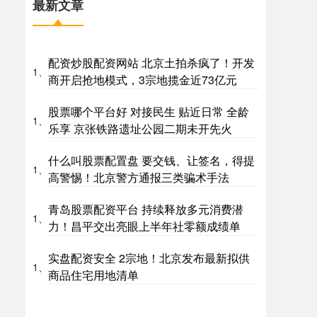
最新文章
配资炒股配资网站 北京土拍杀疯了！开发
1、
商开启抢地模式，3宗地揽金近73亿元
股票哪个平台好 对接民生 贴近日常 全龄
1、
乐享 京张铁路遗址公园二期未开先火
什么叫股票配置盘 要交钱、让签名，得提
1、
高警惕！北京警方通报三类骗术手法
青岛股票配资平台 持续释放多元消费潜
1、
力！昌平交出亮眼上半年社零额成绩单
实盘配资安全 2宗地！北京发布最新拟供
1、
商品住宅用地清单