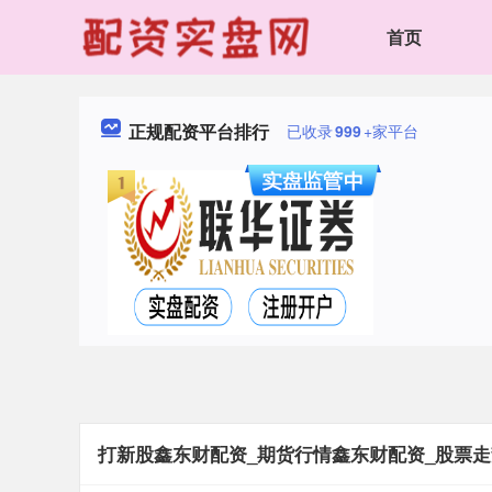
首页
正规配资平台排行
已收录
999
+家平台
打新股鑫东财配资_期货行情鑫东财配资_股票走