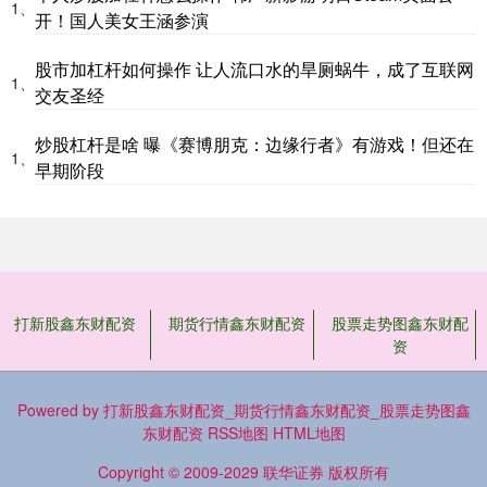
1、
开！国人美女王涵参演
股市加杠杆如何操作 让人流口水的旱厕蜗牛，成了互联网
1、
交友圣经
炒股杠杆是啥 曝《赛博朋克：边缘行者》有游戏！但还在
1、
早期阶段
打新股鑫东财配资
期货行情鑫东财配资
股票走势图鑫东财配
资
Powered by
打新股鑫东财配资_期货行情鑫东财配资_股票走势图鑫
东财配资
RSS地图
HTML地图
Copyright
© 2009-2029
联华证券
版权所有