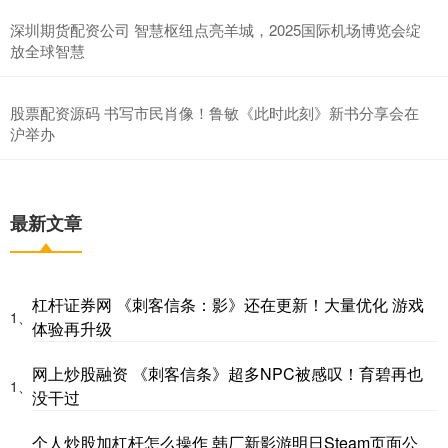
深圳期货配资公司 智慧枢纽点亮羊城，2025国际机场博览会绽
放全球智慧
股票配资源码 书写市民肖像！鲁敏《此时此刻》新书分享会在
沪举办
最新文章
杠杆证券网 《刺客信条：影》还在更新！大量优化 游戏
1、
体验再升级
网上炒股融资 《刺客信条》超多NPC被感叹！育碧再也
1、
没干过
个人炒股加杠杆怎么操作 韩厂新影游明日Steam页面公