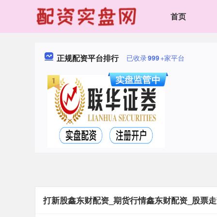
首页
正规配资平台排行
已收录
999
+家平台
打新股鑫东财配资_期货行情鑫东财配资_股票走