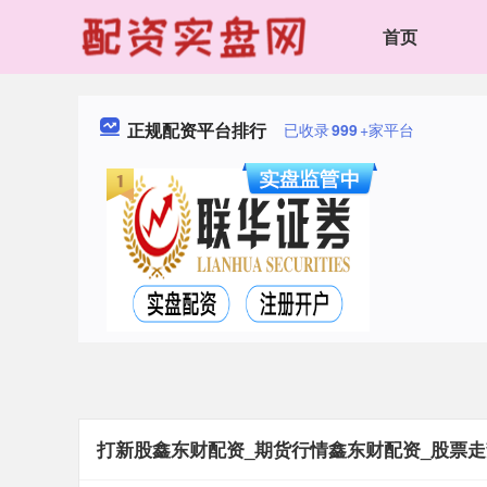
首页
正规配资平台排行
已收录
999
+家平台
打新股鑫东财配资_期货行情鑫东财配资_股票走